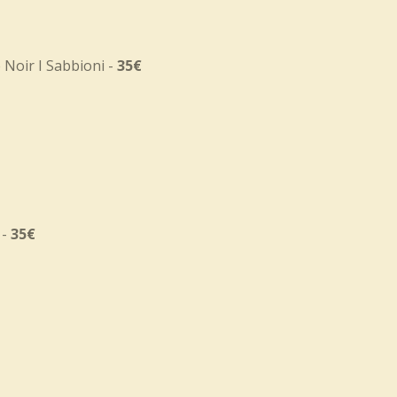
Noir I Sabbioni -
35€
 -
35€