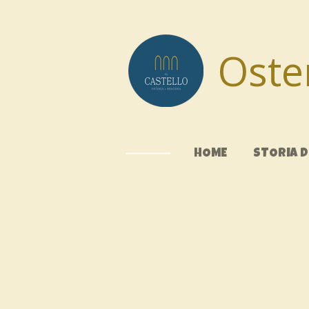
Vai
al
contenuto
Oster
principale
HOME
STORIA D