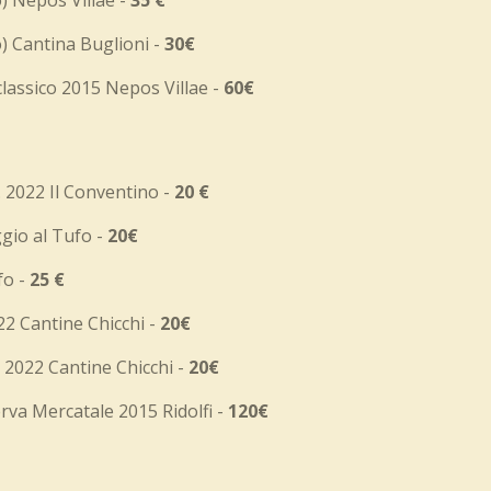
o) Nepos Villae -
35 €
o) Cantina Buglioni -
30€
classico 2015 Nepos Villae -
60€
 2022 Il Conventino -
20 €
gio al Tufo -
20€
fo -
25 €
22 Cantine Chicchi -
20€
. 2022 Cantine Chicchi -
20€
erva Mercatale 2015 Ridolfi -
120€