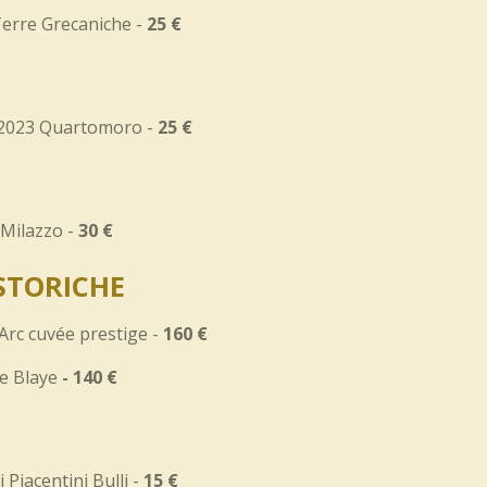
 Terre Grecaniche -
25 €
 2023 Quartomoro -
25 €
 Milazzo -
30 €
STORICHE
rc cuvée prestige -
160 €
e Blaye
- 140 €
 Piacentini Bulli -
15 €