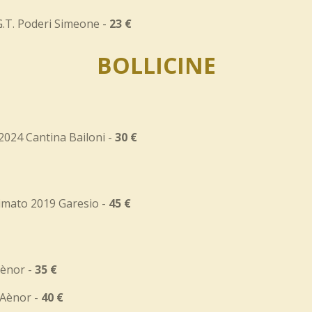
G.T. Poderi Simeone -
23 €
BOLLICINE
2024 Cantina Bailoni -
30 €
simato 2019 Garesio -
45 €
Aènor -
35 €
'Aènor -
40 €